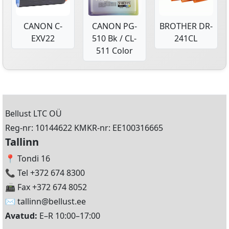
CANON C-
CANON PG-
BROTHER DR-
EXV22
510 Bk / CL-
241CL
511 Color
Bellust LTC OÜ
Reg-nr: 10144622 KMKR-nr: EE100316665
Tallinn
📍 Tondi 16
📞 Tel +372 674 8300
📠 Fax +372 674 8052
✉️
tallinn@bellust.ee
Avatud:
E–R 10:00–17:00