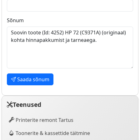
Sõnum
Saada sõnum
Teenused
Printerite remont Tartus
Toonerite & kassettide täitmine