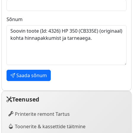
Sõnum
Saada sõnum
Teenused
Printerite remont Tartus
Toonerite & kassettide täitmine