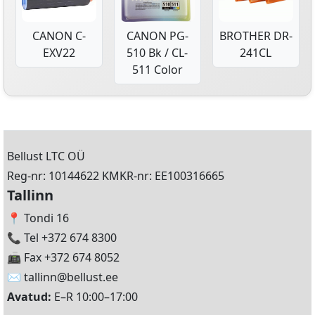
CANON C-
CANON PG-
BROTHER DR-
EXV22
510 Bk / CL-
241CL
511 Color
Bellust LTC OÜ
Reg-nr: 10144622 KMKR-nr: EE100316665
Tallinn
📍 Tondi 16
📞 Tel +372 674 8300
📠 Fax +372 674 8052
✉️
tallinn@bellust.ee
Avatud:
E–R 10:00–17:00