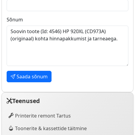
Sõnum
Saada sõnum
Teenused
Printerite remont Tartus
Toonerite & kassettide täitmine