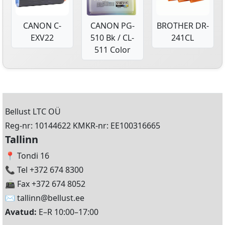
CANON C-
CANON PG-
BROTHER DR-
EXV22
510 Bk / CL-
241CL
511 Color
Bellust LTC OÜ
Reg-nr: 10144622 KMKR-nr: EE100316665
Tallinn
📍 Tondi 16
📞 Tel +372 674 8300
📠 Fax +372 674 8052
✉️
tallinn@bellust.ee
Avatud:
E–R 10:00–17:00