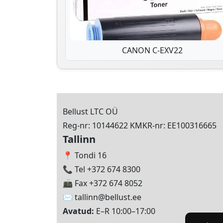
CANON C-EXV22
Bellust LTC OÜ
Reg-nr: 10144622 KMKR-nr: EE100316665
Tallinn
📍 Tondi 16
📞 Tel +372 674 8300
📠 Fax +372 674 8052
✉️
tallinn@bellust.ee
Avatud:
E–R 10:00–17:00