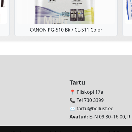
CANON PG-510 Bk / CL-511 Color
Tartu
📍 Piiskopi 17a
📞 Tel 730 3399
✉️
tartu@bellust.ee
Avatud:
E–N 09:30–16:00, R 