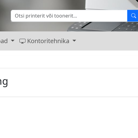
bad
Kontoritehnika
ng