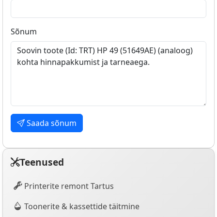
Sõnum
Saada sõnum
Teenused
Printerite remont Tartus
Toonerite & kassettide täitmine