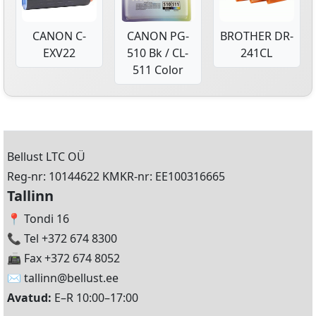
CANON C-
CANON PG-
BROTHER DR-
EXV22
510 Bk / CL-
241CL
511 Color
Bellust LTC OÜ
Reg-nr: 10144622 KMKR-nr: EE100316665
Tallinn
📍 Tondi 16
📞 Tel +372 674 8300
📠 Fax +372 674 8052
✉️
tallinn@bellust.ee
Avatud:
E–R 10:00–17:00