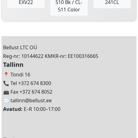
EXV22
510 Bk / CL-
241CL
511 Color
Bellust LTC OÜ
Reg-nr: 10144622 KMKR-nr: EE100316665
Tallinn
📍 Tondi 16
📞 Tel +372 674 8300
📠 Fax +372 674 8052
✉️
tallinn@bellust.ee
Avatud:
E–R 10:00–17:00