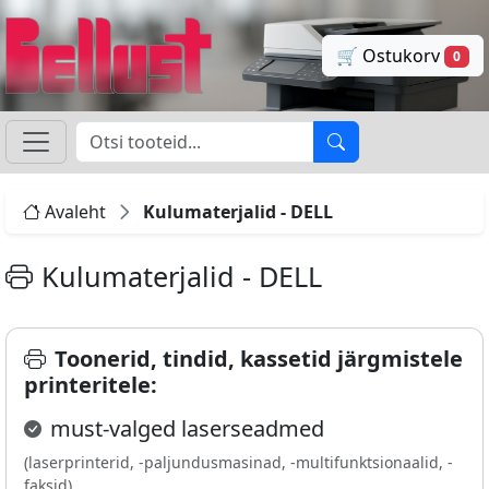
🛒 Ostukorv
0
Avaleht
Kulumaterjalid - DELL
Kulumaterjalid - DELL
Toonerid, tindid, kassetid järgmistele
printeritele:
must-valged laserseadmed
(laserprinterid, -paljundusmasinad, -multifunktsionaalid, -
faksid)