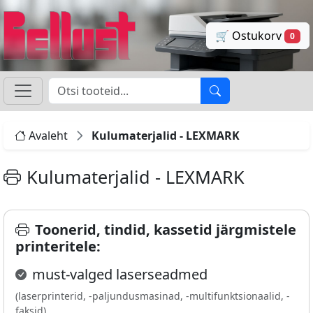
🛒 Ostukorv
0
Avaleht
Kulumaterjalid - LEXMARK
Kulumaterjalid - LEXMARK
Toonerid, tindid, kassetid järgmistele
printeritele:
must-valged laserseadmed
(laserprinterid, -paljundusmasinad, -multifunktsionaalid, -
faksid)