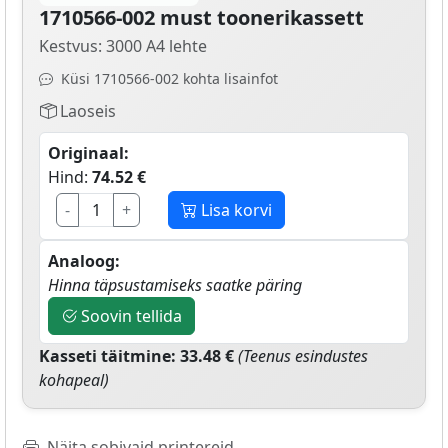
1710566-002 must toonerikassett
Kestvus: 3000 A4 lehte
Küsi 1710566-002 kohta lisainfot
Laoseis
Originaal:
Hind:
74.52 €
-
+
Lisa korvi
Analoog:
Hinna täpsustamiseks saatke päring
Soovin tellida
Kasseti täitmine: 33.48 €
(Teenus esindustes
kohapeal)
Näita sobivaid printereid