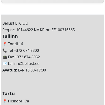
Bellust LTC OÜ
Reg-nr: 10144622 KMKR-nr: EE100316665
Tallinn
📍 Tondi 16
📞 Tel +372 674 8300
📠 Fax +372 674 8052
✉️
tallinn@bellust.ee
Avatud:
E–R 10:00–17:00
Tartu
📍 Piiskopi 17a