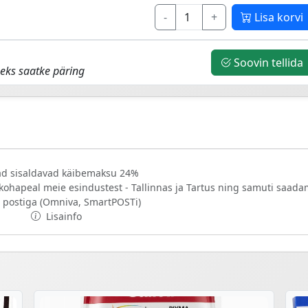
-
+
Lisa korvi
Soovin tellida
eks saatke päring
d sisaldavad käibemaksu 24%
 kohapeal meie esindustest - Tallinnas ja Tartus ning samuti saad
 postiga (Omniva, SmartPOSTi)
Lisainfo