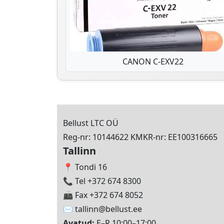
CANON C-EXV22
Bellust LTC OÜ
Reg-nr: 10144622 KMKR-nr: EE100316665
Tallinn
📍 Tondi 16
📞 Tel +372 674 8300
📠 Fax +372 674 8052
✉️
tallinn@bellust.ee
Avatud:
E–R 10:00–17:00