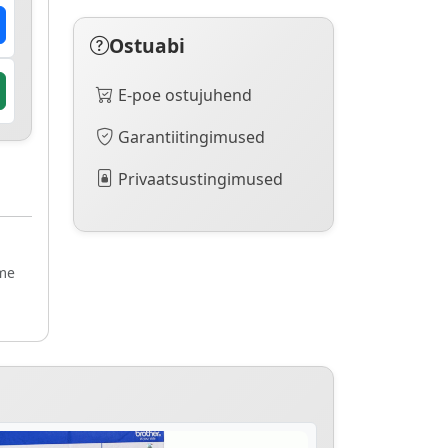
Ostuabi
E-poe ostujuhend
Garantiitingimused
Privaatsustingimused
ame