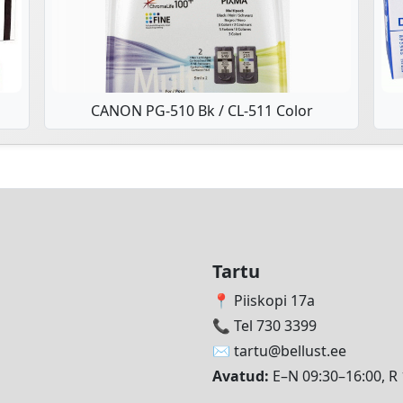
CANON PG-510 Bk / CL-511 Color
Tartu
📍 Piiskopi 17a
📞 Tel 730 3399
✉️
tartu@bellust.ee
Avatud:
E–N 09:30–16:00, R 