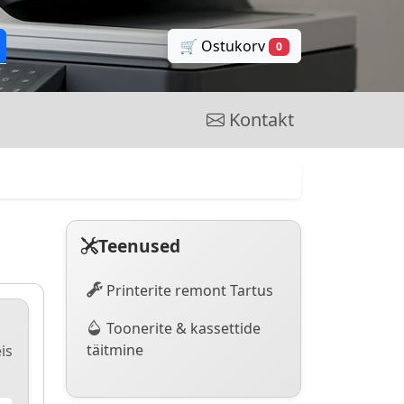
🛒 Ostukorv
0
Kontakt
Teenused
Printerite remont Tartus
Toonerite & kassettide
täitmine
is