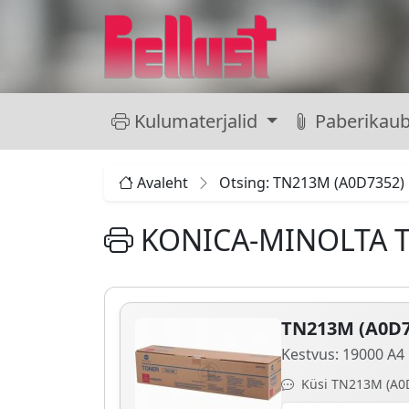
Kulumaterjalid
Paberikau
Avaleht
Otsing: TN213M (A0D7352)
KONICA-MINOLTA T
TN213M (A0D7
Kestvus: 19000 A4 
Küsi TN213M (A0D7