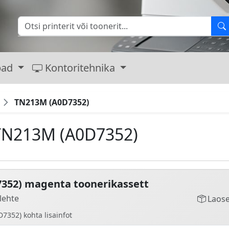
bad
Kontoritehnika
TN213M (A0D7352)
N213M (A0D7352)
352) magenta toonerikassett
lehte
Laose
352) kohta lisainfot