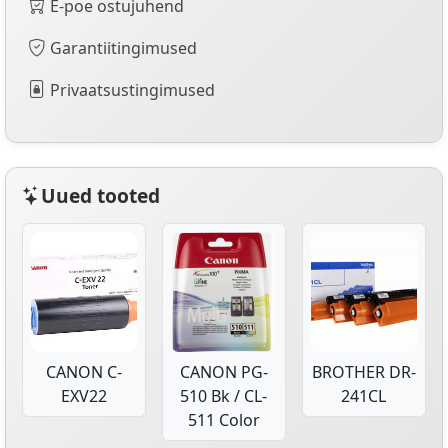
E-poe ostujuhend
Garantiitingimused
Privaatsustingimused
Uued tooted
CANON C-
CANON PG-
BROTHER DR-
EXV22
510 Bk / CL-
241CL
511 Color