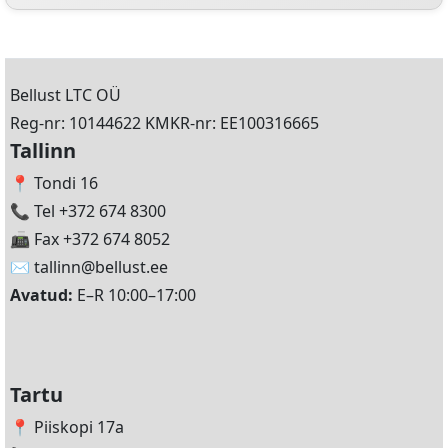
Bellust LTC OÜ
Reg-nr: 10144622 KMKR-nr: EE100316665
Tallinn
📍 Tondi 16
📞 Tel +372 674 8300
📠 Fax +372 674 8052
✉️
tallinn@bellust.ee
Avatud:
E–R 10:00–17:00
Tartu
📍 Piiskopi 17a