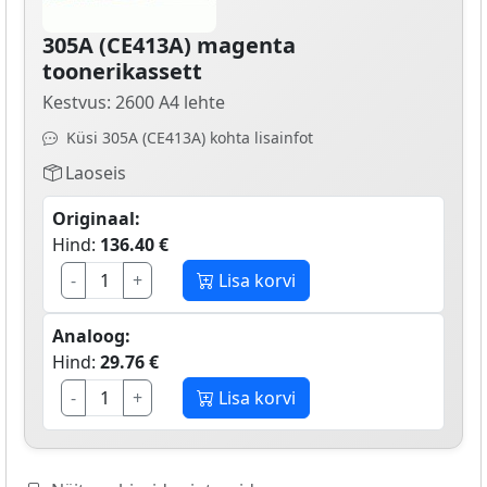
305A (CE413A) magenta
toonerikassett
Kestvus: 2600 A4 lehte
Küsi 305A (CE413A) kohta lisainfot
Laoseis
Originaal:
Hind:
136.40 €
-
+
Lisa korvi
Analoog:
Hind:
29.76 €
-
+
Lisa korvi