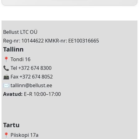
Bellust LTC OÜ
Reg-nr: 10144622 KMKR-nr: EE100316665
Tallinn
📍 Tondi 16
📞 Tel +372 674 8300
📠 Fax +372 674 8052
✉️
tallinn@bellust.ee
Avatud:
E–R 10:00–17:00
Tartu
📍 Piiskopi 17a