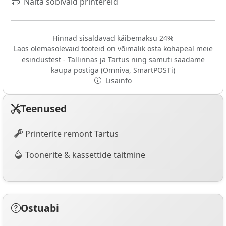
Näita sobivaid printereid
Hinnad sisaldavad käibemaksu 24%
Laos olemasolevaid tooteid on võimalik osta kohapeal meie
esindustest - Tallinnas ja Tartus ning samuti saadame
kaupa postiga (Omniva, SmartPOSTi)
Lisainfo
Teenused
Printerite remont Tartus
Toonerite & kassettide täitmine
Ostuabi