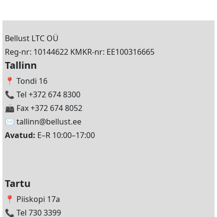
Bellust LTC OÜ
Reg-nr: 10144622 KMKR-nr: EE100316665
Tallinn
📍 Tondi 16
📞 Tel +372 674 8300
📠 Fax +372 674 8052
✉️
tallinn@bellust.ee
Avatud:
E–R 10:00–17:00
Tartu
📍 Piiskopi 17a
📞 Tel 730 3399