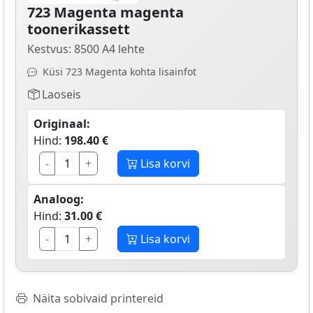
723 Magenta magenta
toonerikassett
Kestvus: 8500 A4 lehte
Küsi 723 Magenta kohta lisainfot
Laoseis
Originaal:
Hind:
198.40 €
-
+
Lisa korvi
Analoog:
Hind:
31.00 €
-
+
Lisa korvi
Näita sobivaid printereid