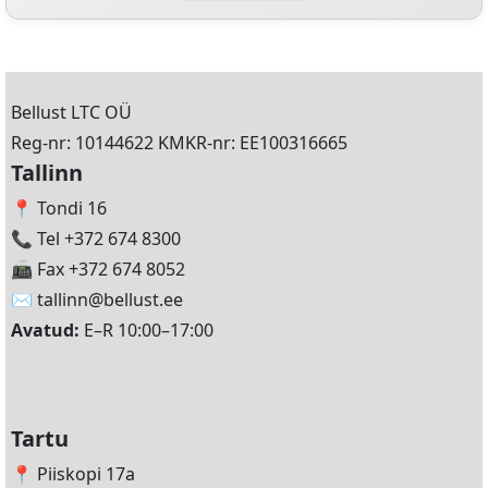
Bellust LTC OÜ
Reg-nr: 10144622 KMKR-nr: EE100316665
Tallinn
📍 Tondi 16
📞 Tel +372 674 8300
📠 Fax +372 674 8052
✉️
tallinn@bellust.ee
Avatud:
E–R 10:00–17:00
Tartu
📍 Piiskopi 17a