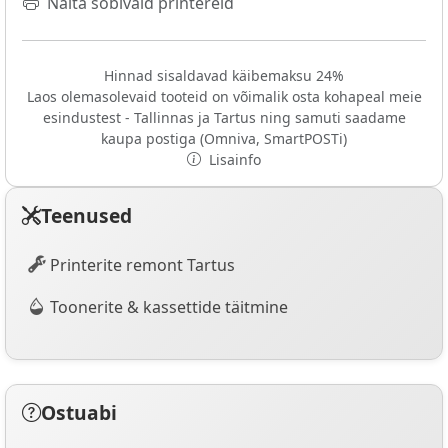
Näita sobivaid printereid
Hinnad sisaldavad käibemaksu 24%
Laos olemasolevaid tooteid on võimalik osta kohapeal meie
esindustest - Tallinnas ja Tartus ning samuti saadame
kaupa postiga (Omniva, SmartPOSTi)
Lisainfo
Teenused
Printerite remont Tartus
Toonerite & kassettide täitmine
Ostuabi