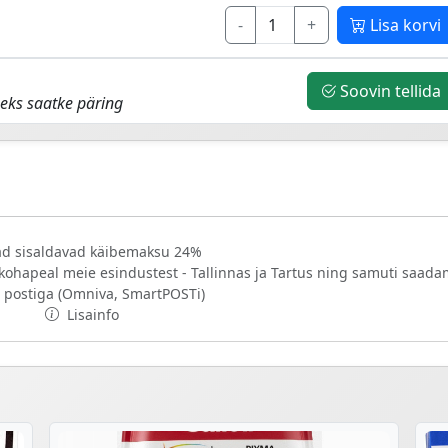
-
+
Lisa korvi
Soovin tellida
eks saatke päring
d sisaldavad käibemaksu 24%
 kohapeal meie esindustest - Tallinnas ja Tartus ning samuti saad
 postiga (Omniva, SmartPOSTi)
Lisainfo