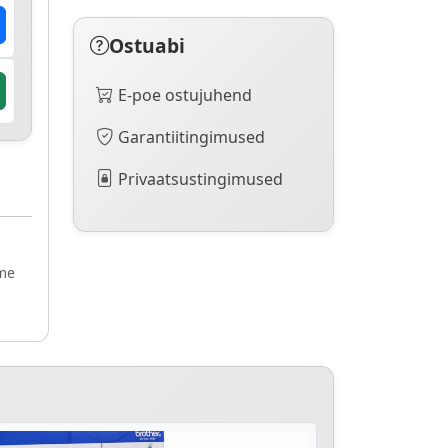
Ostuabi
E-poe ostujuhend
Garantiitingimused
Privaatsustingimused
ame