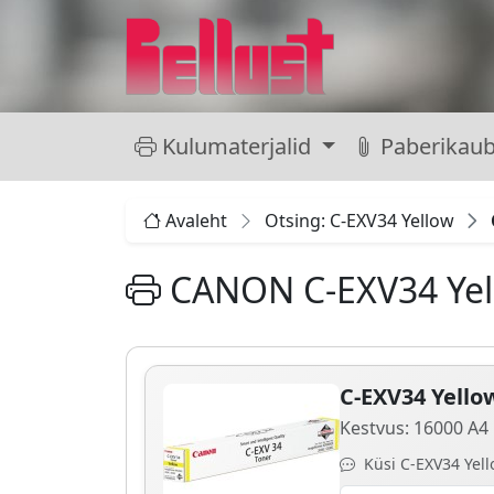
Kulumaterjalid
Paberikau
Avaleht
Otsing: C-EXV34 Yellow
CANON C-EXV34 Yel
C-EXV34 Yello
Kestvus: 16000 A4 
Küsi C-EXV34 Yello