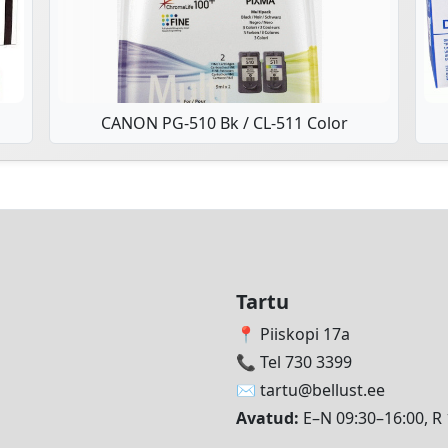
CANON PG-510 Bk / CL-511 Color
Tartu
📍 Piiskopi 17a
📞 Tel 730 3399
✉️
tartu@bellust.ee
Avatud:
E–N 09:30–16:00, R 