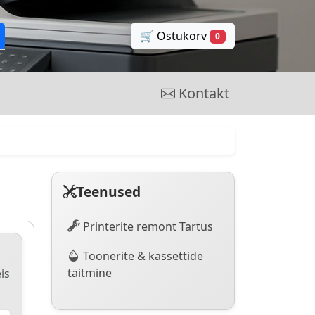
🛒 Ostukorv
0
Kontakt
Teenused
Printerite remont Tartus
Toonerite & kassettide
täitmine
is