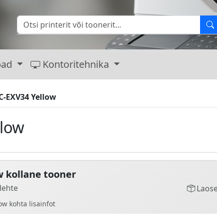
bad
Kontoritehnika
C-EXV34 Yellow
low
w kollane tooner
lehte
Laose
w kohta lisainfot