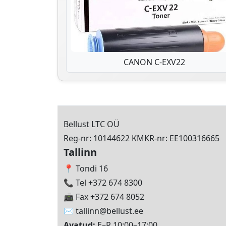
CANON C-EXV22
Bellust LTC OÜ
Reg-nr: 10144622 KMKR-nr: EE100316665
Tallinn
📍 Tondi 16
📞 Tel +372 674 8300
📠 Fax +372 674 8052
✉️
tallinn@bellust.ee
Avatud:
E–R 10:00–17:00