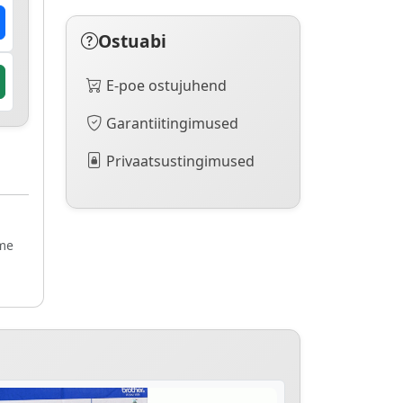
Ostuabi
E-poe ostujuhend
Garantiitingimused
Privaatsustingimused
ame