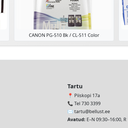
CANON PG-510 Bk / CL-511 Color
Tartu
📍 Piiskopi 17a
📞 Tel 730 3399
✉️
tartu@bellust.ee
Avatud:
E–N 09:30–16:00, R 