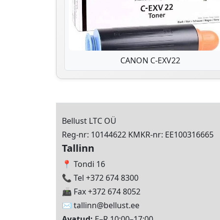
CANON C-EXV22
Bellust LTC OÜ
Reg-nr: 10144622 KMKR-nr: EE100316665
Tallinn
📍 Tondi 16
📞 Tel +372 674 8300
📠 Fax +372 674 8052
✉️
tallinn@bellust.ee
Avatud:
E–R 10:00–17:00