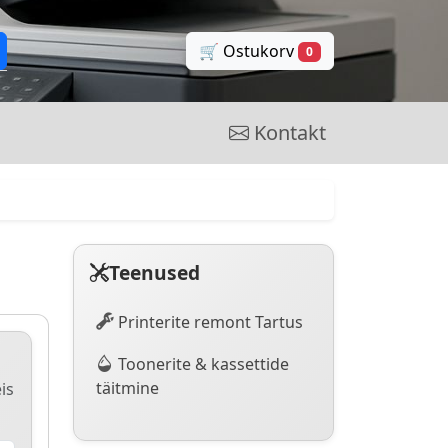
🛒 Ostukorv
0
Kontakt
Teenused
Printerite remont Tartus
Toonerite & kassettide
täitmine
is