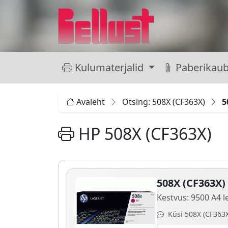
Kulumaterjalid
Paberikau
Avaleht
Otsing: 508X (CF363X)
5
HP 508X (CF363X)
508X (CF363X)
Kestvus: 9500 A4 l
Küsi 508X (CF363X)