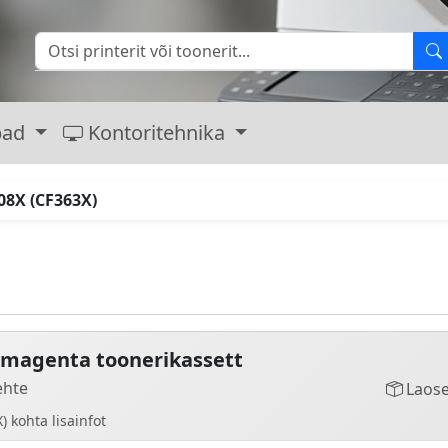
bad
Kontoritehnika
08X (CF363X)
 magenta toonerikassett
ehte
Laose
 kohta lisainfot