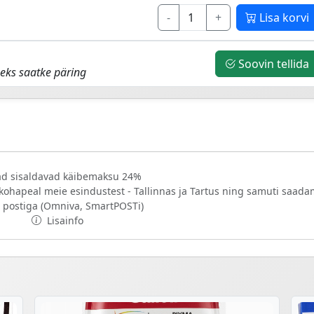
-
+
Lisa korvi
Soovin tellida
eks saatke päring
d sisaldavad käibemaksu 24%
 kohapeal meie esindustest - Tallinnas ja Tartus ning samuti saad
 postiga (Omniva, SmartPOSTi)
Lisainfo