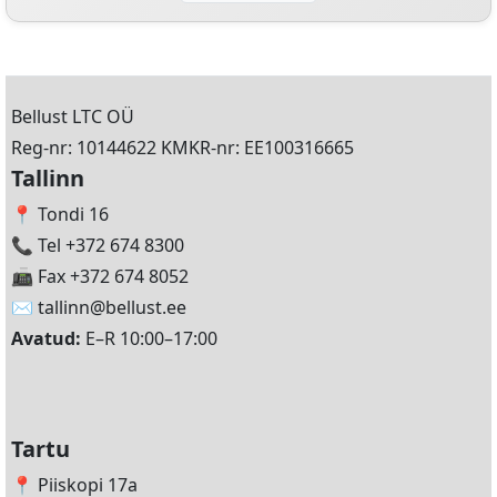
Bellust LTC OÜ
Reg-nr: 10144622 KMKR-nr: EE100316665
Tallinn
📍 Tondi 16
📞 Tel +372 674 8300
📠 Fax +372 674 8052
✉️
tallinn@bellust.ee
Avatud:
E–R 10:00–17:00
Tartu
📍 Piiskopi 17a