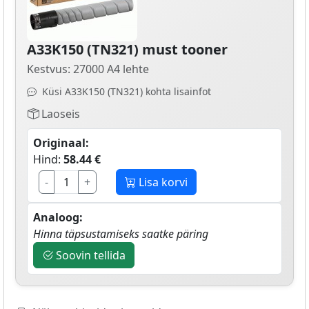
A33K150 (TN321) must tooner
Kestvus: 27000 A4 lehte
Küsi A33K150 (TN321) kohta lisainfot
Laoseis
Originaal:
Hind:
58.44 €
-
+
Lisa korvi
Analoog:
Hinna täpsustamiseks saatke päring
Soovin tellida