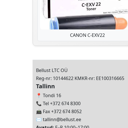
CANON C-EXV22
Bellust LTC OÜ
Reg-nr: 10144622 KMKR-nr: EE100316665
Tallinn
📍 Tondi 16
📞 Tel +372 674 8300
📠 Fax +372 674 8052
✉️
tallinn@bellust.ee
Avatud:
E–R 10:00–17:00