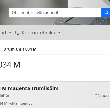
bad
Kontoritehnika
Drum Unit 034 M
034 M
4 M magenta trumlisõlm
lehte
Laose
4 M kohta lisainfot