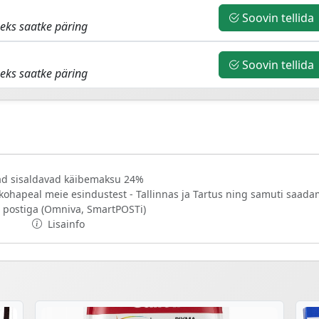
Soovin tellida
eks saatke päring
Soovin tellida
eks saatke päring
d sisaldavad käibemaksu 24%
 kohapeal meie esindustest - Tallinnas ja Tartus ning samuti saad
 postiga (Omniva, SmartPOSTi)
Lisainfo