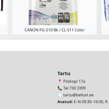
CANON PG-510 Bk / CL-511 Color
Tartu
📍 Piiskopi 17a
📞 Tel 730 3399
✉️
tartu@bellust.ee
Avatud:
E–N 09:30–16:00, R 