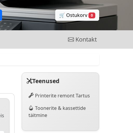
🛒 Ostukorv
0
Kontakt
Teenused
Printerite remont Tartus
Toonerite & kassettide
täitmine
is