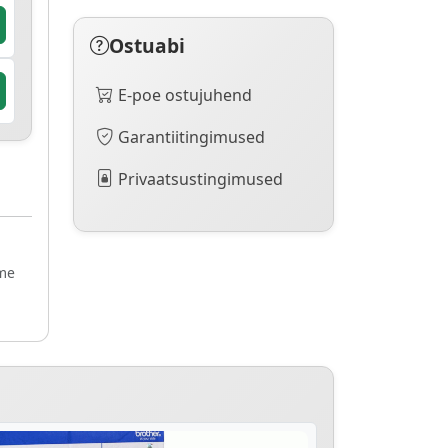
Ostuabi
E-poe ostujuhend
Garantiitingimused
Privaatsustingimused
ame