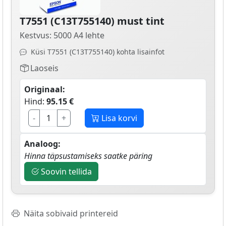
T7551 (C13T755140) must tint
Kestvus: 5000 A4 lehte
Küsi T7551 (C13T755140) kohta lisainfot
Laoseis
Originaal:
Hind:
95.15 €
-
+
Lisa korvi
Analoog:
Hinna täpsustamiseks saatke päring
Soovin tellida
Näita sobivaid printereid