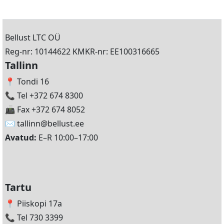
Bellust LTC OÜ
Reg-nr: 10144622 KMKR-nr: EE100316665
Tallinn
📍 Tondi 16
📞 Tel +372 674 8300
📠 Fax +372 674 8052
✉️
tallinn@bellust.ee
Avatud:
E–R 10:00–17:00
Tartu
📍 Piiskopi 17a
📞 Tel 730 3399