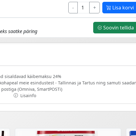
-
+
Lisa korvi
Soovin tellida
eks saatke päring
d sisaldavad käibemaksu 24%
 kohapeal meie esindustest - Tallinnas ja Tartus ning samuti saad
 postiga (Omniva, SmartPOSTi)
Lisainfo