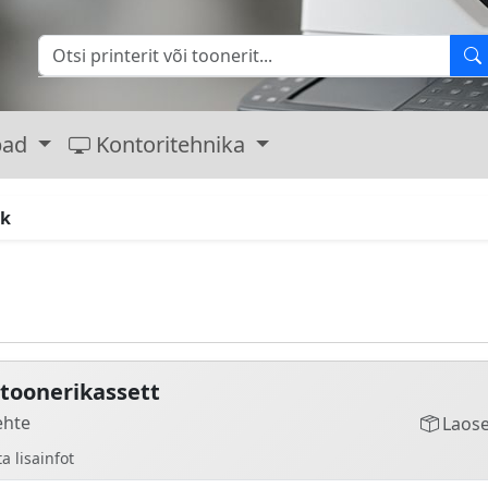
bad
Kontoritehnika
Bk
toonerikassett
ehte
Laose
a lisainfot