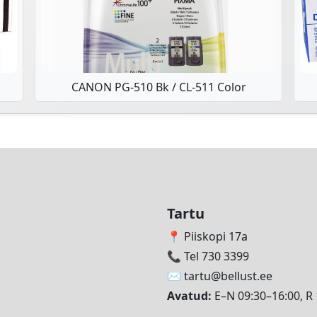
CANON PG-510 Bk / CL-511 Color
Tartu
📍 Piiskopi 17a
📞 Tel 730 3399
✉️
tartu@bellust.ee
Avatud:
E–N 09:30–16:00, R 