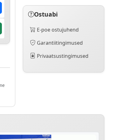
Ostuabi
E-poe ostujuhend
Garantiitingimused
Privaatsustingimused
ame