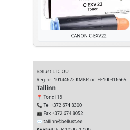
CANON C-EXV22
Bellust LTC OÜ
Reg-nr: 10144622 KMKR-nr: EE100316665
Tallinn
📍 Tondi 16
📞 Tel +372 674 8300
📠 Fax +372 674 8052
✉️
tallinn@bellust.ee
Avatud:
E–R 10:00–17:00