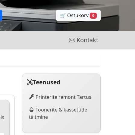
🛒 Ostukorv
0
Kontakt
Teenused
Printerite remont Tartus
Toonerite & kassettide
täitmine
is