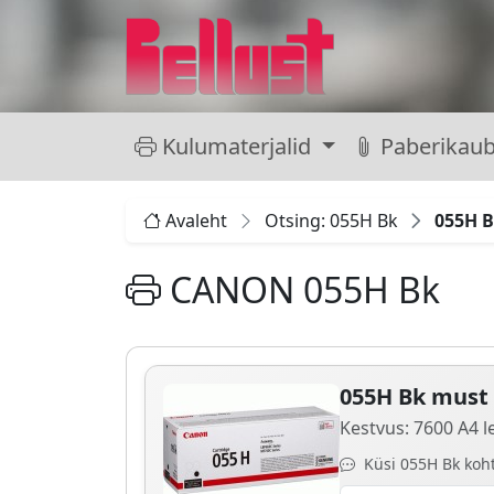
Kulumaterjalid
Paberikau
Avaleht
Otsing: 055H Bk
055H 
CANON 055H Bk
055H Bk must 
Kestvus: 7600 A4 l
Küsi 055H Bk koht