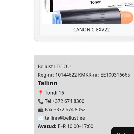
CANON C-EXV22
Bellust LTC OÜ
Reg-nr: 10144622 KMKR-nr: EE100316665
Tallinn
📍 Tondi 16
📞 Tel +372 674 8300
📠 Fax +372 674 8052
✉️
tallinn@bellust.ee
Avatud:
E–R 10:00–17:00