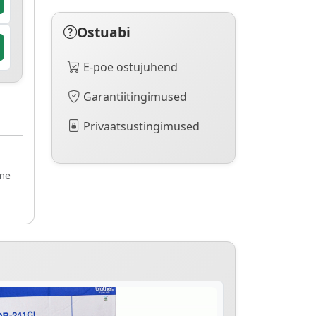
Ostuabi
E-poe ostujuhend
Garantiitingimused
Privaatsustingimused
ame