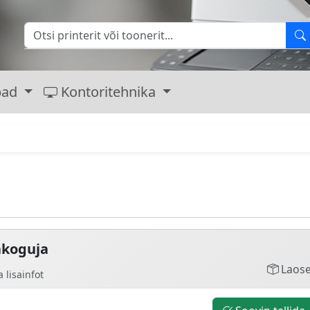
bad
Kontoritehnika
koguja
Laose
 lisainfot