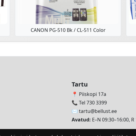
CANON PG-510 Bk / CL-511 Color
Tartu
📍 Piiskopi 17a
📞 Tel 730 3399
✉️
tartu@bellust.ee
Avatud:
E–N 09:30–16:00, R 