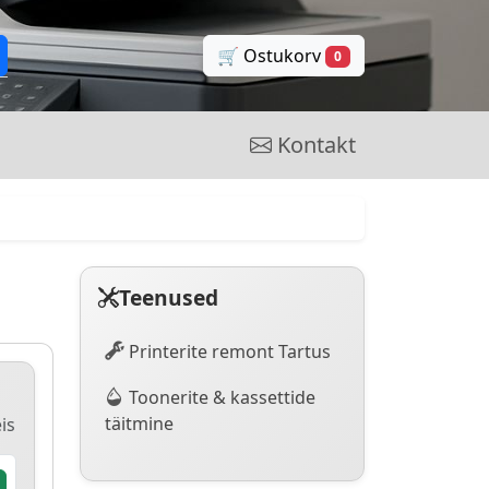
🛒 Ostukorv
0
Kontakt
Teenused
Printerite remont Tartus
Toonerite & kassettide
täitmine
is