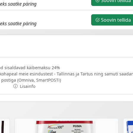
Soovin tellida
eks saatke päring
Soovin tellida
eks saatke päring
d sisaldavad käibemaksu 24%
 kohapeal meie esindustest - Tallinnas ja Tartus ning samuti saad
 postiga (Omniva, SmartPOSTi)
Lisainfo