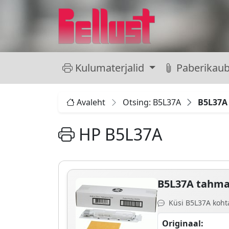
Kulumaterjalid
Paberikau
Avaleht
Otsing: B5L37A
B5L37A
HP B5L37A
B5L37A tahma
Küsi B5L37A kohta
Originaal: