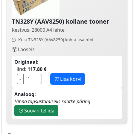
TN328Y (AAV8250) kollane tooner
Kestvus: 28000 A4 lehte
Küsi TN328Y (AAV8250) kohta lisainfot
Laoseis
Originaal:
Hind:
117.80 €
-
+
Lisa korvi
Analoog:
Hinna täpsustamiseks saatke päring
Soovin tellida