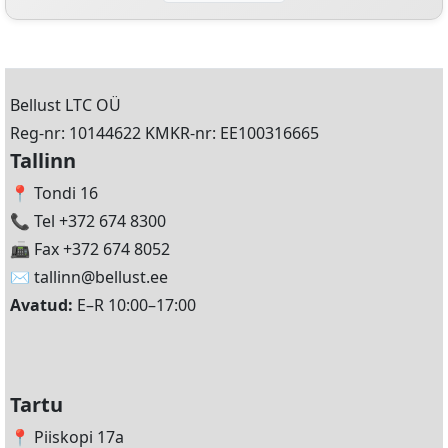
Bellust LTC OÜ
Reg-nr: 10144622 KMKR-nr: EE100316665
Tallinn
📍 Tondi 16
📞 Tel +372 674 8300
📠 Fax +372 674 8052
✉️
tallinn@bellust.ee
Avatud:
E–R 10:00–17:00
Tartu
📍 Piiskopi 17a