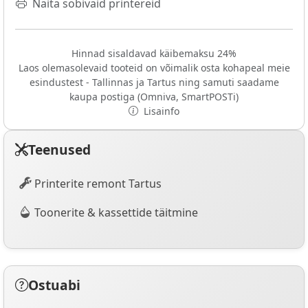
Näita sobivaid printereid
Hinnad sisaldavad käibemaksu 24%
Laos olemasolevaid tooteid on võimalik osta kohapeal meie
esindustest - Tallinnas ja Tartus ning samuti saadame
kaupa postiga (Omniva, SmartPOSTi)
Lisainfo
Teenused
Printerite remont Tartus
Toonerite & kassettide täitmine
Ostuabi