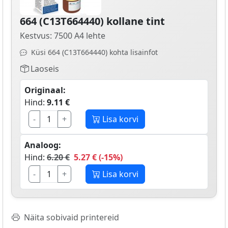
664 (C13T664440) kollane tint
Kestvus: 7500 A4 lehte
Küsi 664 (C13T664440) kohta lisainfot
Laoseis
Originaal:
Hind:
9.11 €
-
+
Lisa korvi
Analoog:
Hind:
6.20 €
5.27 € (-15%)
-
+
Lisa korvi
Näita sobivaid printereid