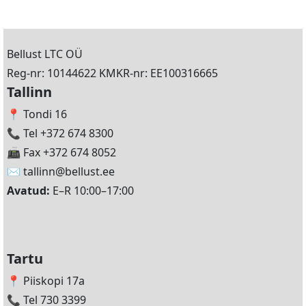
Bellust LTC OÜ
Reg-nr: 10144622 KMKR-nr: EE100316665
Tallinn
📍 Tondi 16
📞 Tel +372 674 8300
📠 Fax +372 674 8052
✉️
tallinn@bellust.ee
Avatud:
E–R 10:00–17:00
Tartu
📍 Piiskopi 17a
📞 Tel 730 3399