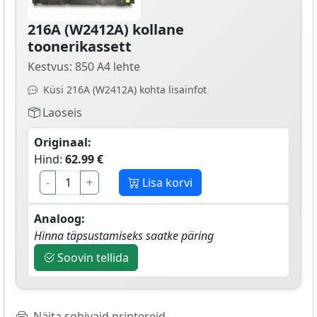
216A (W2412A) kollane
toonerikassett
Kestvus: 850 A4 lehte
Küsi 216A (W2412A) kohta lisainfot
Laoseis
Originaal:
Hind:
62.99 €
-
+
Lisa korvi
Analoog:
Hinna täpsustamiseks saatke päring
Soovin tellida
Näita sobivaid printereid