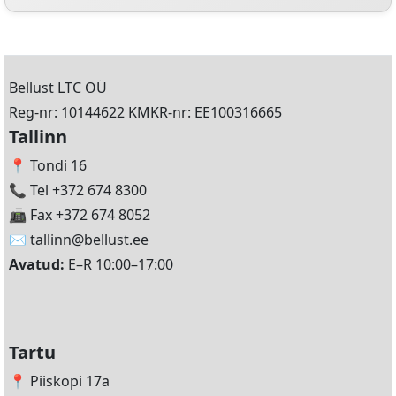
Bellust LTC OÜ
Reg-nr: 10144622 KMKR-nr: EE100316665
Tallinn
📍 Tondi 16
📞 Tel +372 674 8300
📠 Fax +372 674 8052
✉️
tallinn@bellust.ee
Avatud:
E–R 10:00–17:00
Tartu
📍 Piiskopi 17a