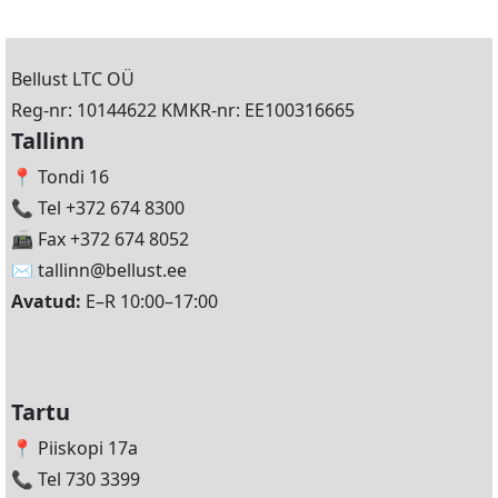
Bellust LTC OÜ
Reg-nr: 10144622 KMKR-nr: EE100316665
Tallinn
📍 Tondi 16
📞 Tel +372 674 8300
📠 Fax +372 674 8052
✉️
tallinn@bellust.ee
Avatud:
E–R 10:00–17:00
Tartu
📍 Piiskopi 17a
📞 Tel 730 3399