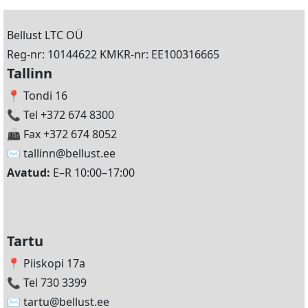
Bellust LTC OÜ
Reg-nr: 10144622 KMKR-nr: EE100316665
Tallinn
📍 Tondi 16
📞 Tel +372 674 8300
📠 Fax +372 674 8052
✉️
tallinn@bellust.ee
Avatud:
E–R 10:00–17:00
Tartu
📍 Piiskopi 17a
📞 Tel 730 3399
✉️
tartu@bellust.ee