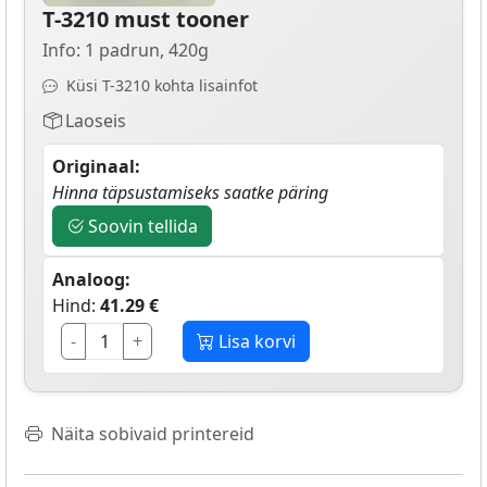
T-3210 must tooner
Info: 1 padrun, 420g
Küsi T-3210 kohta lisainfot
Laoseis
Originaal:
Hinna täpsustamiseks saatke päring
Soovin tellida
Analoog:
Hind:
41.29 €
-
+
Lisa korvi
Näita sobivaid printereid