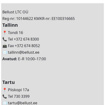
Bellust LTC OÜ
Reg-nr: 10144622 KMKR-nr: EE100316665
Tallinn
📍 Tondi 16
📞 Tel +372 674 8300
📠 Fax +372 674 8052
✉️
tallinn@bellust.ee
Avatud:
E–R 10:00–17:00
Tartu
📍 Piiskopi 17a
📞 Tel 730 3399
✉️
tartu@bellust.ee