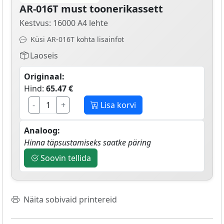
AR-016T must toonerikassett
Kestvus: 16000 A4 lehte
Küsi AR-016T kohta lisainfot
Laoseis
Originaal:
Hind:
65.47 €
-
+
Lisa korvi
Analoog:
Hinna täpsustamiseks saatke päring
Soovin tellida
Näita sobivaid printereid