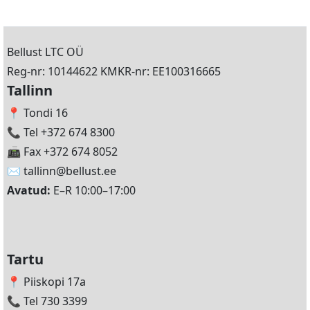
Bellust LTC OÜ
Reg-nr: 10144622 KMKR-nr: EE100316665
Tallinn
📍 Tondi 16
📞 Tel +372 674 8300
📠 Fax +372 674 8052
✉️
tallinn@bellust.ee
Avatud:
E–R 10:00–17:00
Tartu
📍 Piiskopi 17a
📞 Tel 730 3399