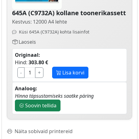
645A (C9732A) kollane toonerikassett
Kestvus: 12000 A4 lehte
Küsi 645A (C9732A) kohta lisainfot
Laoseis
Originaal:
Hind:
303.80 €
-
+
Lisa korvi
Analoog:
Hinna täpsustamiseks saatke päring
Soovin tellida
Näita sobivaid printereid