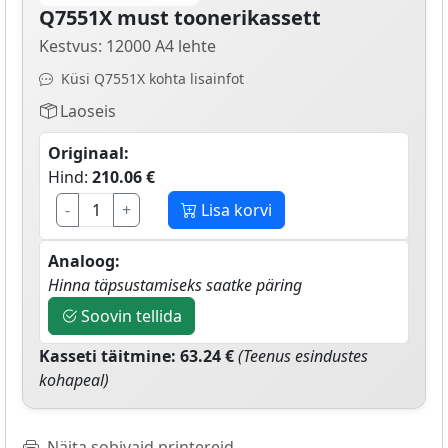
Q7551X must toonerikassett
Kestvus: 12000 A4 lehte
Küsi Q7551X kohta lisainfot
Laoseis
Originaal:
Hind:
210.06 €
-
+
Lisa korvi
Analoog:
Hinna täpsustamiseks saatke päring
Soovin tellida
Kasseti täitmine: 63.24 €
(Teenus esindustes
kohapeal)
Näita sobivaid printereid