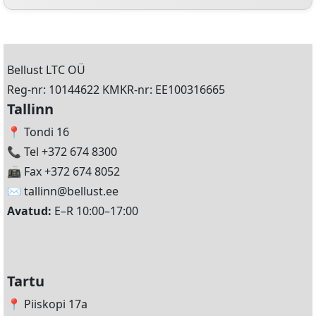
Bellust LTC OÜ
Reg-nr: 10144622 KMKR-nr: EE100316665
Tallinn
📍 Tondi 16
📞 Tel +372 674 8300
📠 Fax +372 674 8052
✉️
tallinn@bellust.ee
Avatud:
E–R 10:00–17:00
Tartu
📍 Piiskopi 17a