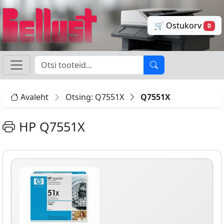
🛒 Ostukorv
0
Avaleht
Otsing: Q7551X
Q7551X
HP Q7551X