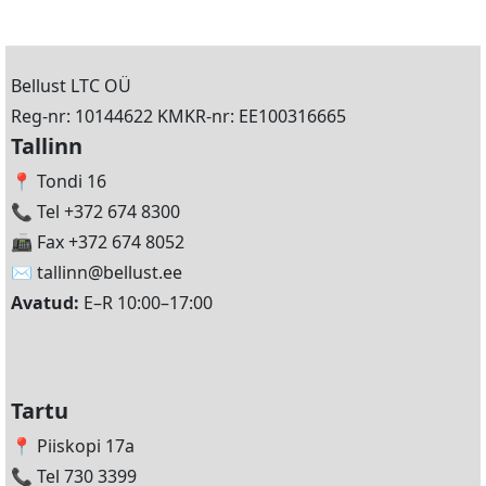
Bellust LTC OÜ
Reg-nr: 10144622 KMKR-nr: EE100316665
Tallinn
📍 Tondi 16
📞 Tel +372 674 8300
📠 Fax +372 674 8052
✉️
tallinn@bellust.ee
Avatud:
E–R 10:00–17:00
Tartu
📍 Piiskopi 17a
📞 Tel 730 3399