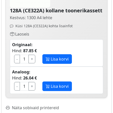
128A (CE322A) kollane toonerikassett
Kestvus: 1300 A4 lehte
Küsi 128A (CE322A) kohta lisainfot
Laoseis
Originaal:
Hind:
87.85 €
-
+
Lisa korvi
Analoog:
Hind:
26.04 €
-
+
Lisa korvi
Näita sobivaid printereid