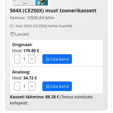
504X (CE250X) must toonerikassett
Kestvus: 10500 A4 lehte
Küsi 504X (CE250X) kohta lisainfot
Laoseis
Originaal:
Hind:
179.80 €
-
+
Lisa korvi
Analoog:
Hind:
34.72 €
-
+
Lisa korvi
Kasseti täitmine: 89.28 €
(Teenus esindustes
kohapeal)