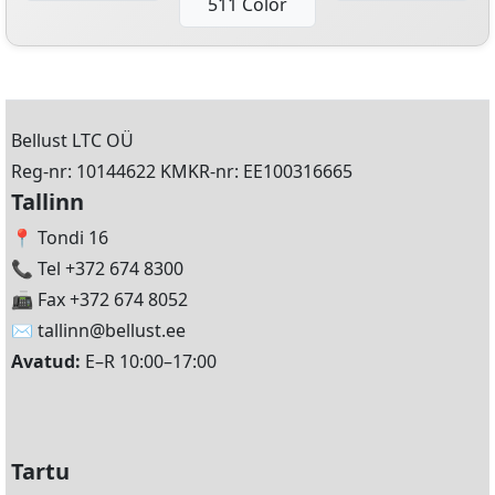
511 Color
Bellust LTC OÜ
Reg-nr: 10144622 KMKR-nr: EE100316665
Tallinn
📍 Tondi 16
📞 Tel +372 674 8300
📠 Fax +372 674 8052
✉️
tallinn@bellust.ee
Avatud:
E–R 10:00–17:00
Tartu