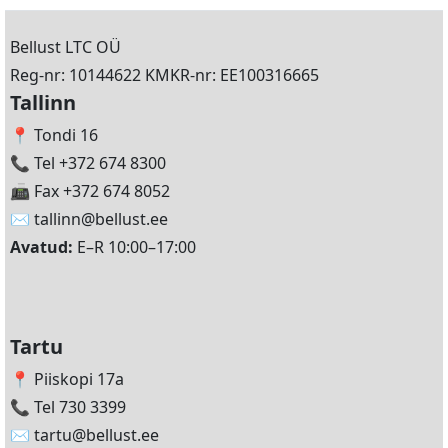
Bellust LTC OÜ
Reg-nr: 10144622 KMKR-nr: EE100316665
Tallinn
📍 Tondi 16
📞 Tel +372 674 8300
📠 Fax +372 674 8052
✉️
tallinn@bellust.ee
Avatud:
E–R 10:00–17:00
Tartu
📍 Piiskopi 17a
📞 Tel 730 3399
✉️
tartu@bellust.ee