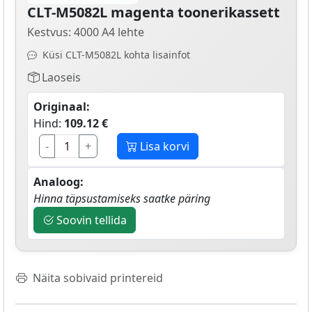
CLT-M5082L magenta toonerikassett
Kestvus: 4000 A4 lehte
Küsi CLT-M5082L kohta lisainfot
Laoseis
Originaal:
Hind:
109.12 €
-
+
Lisa korvi
Analoog:
Hinna täpsustamiseks saatke päring
Soovin tellida
Näita sobivaid printereid