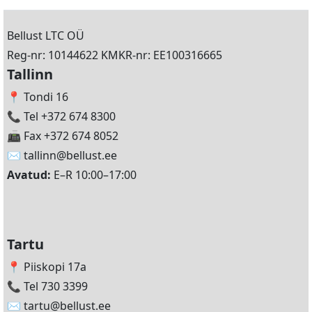
Bellust LTC OÜ
Reg-nr: 10144622 KMKR-nr: EE100316665
Tallinn
📍 Tondi 16
📞 Tel +372 674 8300
📠 Fax +372 674 8052
✉️
tallinn@bellust.ee
Avatud:
E–R 10:00–17:00
Tartu
📍 Piiskopi 17a
📞 Tel 730 3399
✉️
tartu@bellust.ee