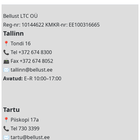
Bellust LTC OÜ
Reg-nr: 10144622 KMKR-nr: EE100316665
Tallinn
📍 Tondi 16
📞 Tel +372 674 8300
📠 Fax +372 674 8052
✉️
tallinn@bellust.ee
Avatud:
E–R 10:00–17:00
Tartu
📍 Piiskopi 17a
📞 Tel 730 3399
✉️
tartu@bellust.ee