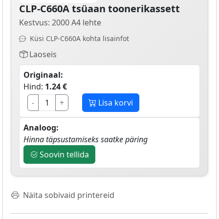
CLP-C660A tsüaan toonerikassett
Kestvus: 2000 A4 lehte
Küsi CLP-C660A kohta lisainfot
Laoseis
Originaal:
Hind:
1.24 €
-
+
Lisa korvi
Analoog:
Hinna täpsustamiseks saatke päring
Soovin tellida
Näita sobivaid printereid