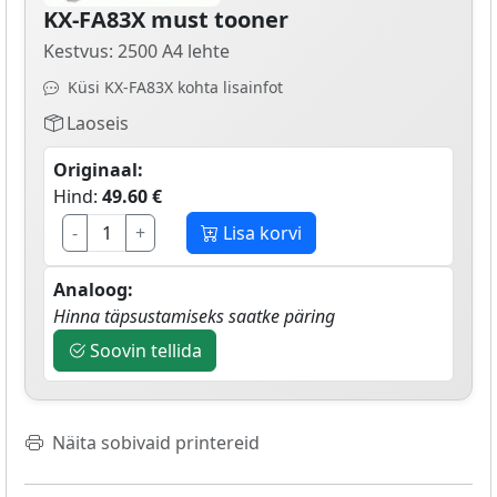
KX-FA83X must tooner
Kestvus: 2500 A4 lehte
Küsi KX-FA83X kohta lisainfot
Laoseis
Originaal:
Hind:
49.60 €
-
+
Lisa korvi
Analoog:
Hinna täpsustamiseks saatke päring
Soovin tellida
Näita sobivaid printereid