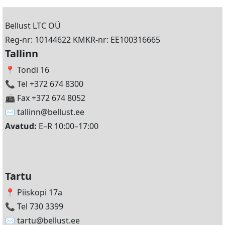
Bellust LTC OÜ
Reg-nr: 10144622 KMKR-nr: EE100316665
Tallinn
📍 Tondi 16
📞 Tel +372 674 8300
📠 Fax +372 674 8052
✉️
tallinn@bellust.ee
Avatud:
E–R 10:00–17:00
Tartu
📍 Piiskopi 17a
📞 Tel 730 3399
✉️
tartu@bellust.ee