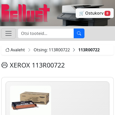
🛒 Ostukorv
0
Avaleht
Otsing: 113R00722
113R00722
XEROX 113R00722