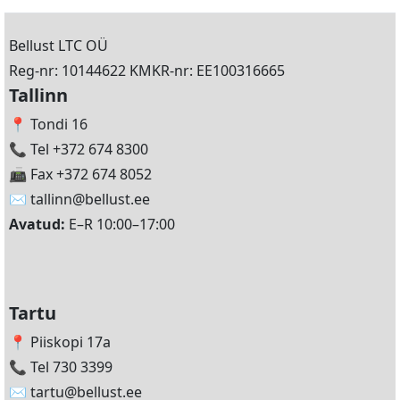
Bellust LTC OÜ
Reg-nr: 10144622 KMKR-nr: EE100316665
Tallinn
📍 Tondi 16
📞 Tel +372 674 8300
📠 Fax +372 674 8052
✉️
tallinn@bellust.ee
Avatud:
E–R 10:00–17:00
Tartu
📍 Piiskopi 17a
📞 Tel 730 3399
✉️
tartu@bellust.ee