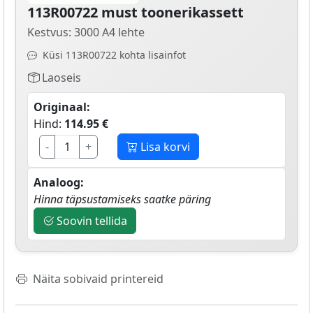
113R00722 must toonerikassett
Kestvus: 3000 A4 lehte
Küsi 113R00722 kohta lisainfot
Laoseis
Originaal:
Hind:
114.95 €
-
+
Lisa korvi
Analoog:
Hinna täpsustamiseks saatke päring
Soovin tellida
Näita sobivaid printereid