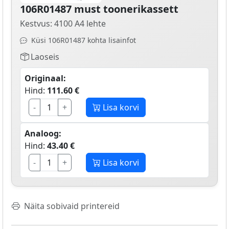
106R01487 must toonerikassett
Kestvus: 4100 A4 lehte
Küsi 106R01487 kohta lisainfot
Laoseis
Originaal:
Hind:
111.60 €
-
+
Lisa korvi
Analoog:
Hind:
43.40 €
-
+
Lisa korvi
Näita sobivaid printereid