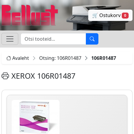
🛒 Ostukorv
0
Avaleht
Otsing: 106R01487
106R01487
XEROX 106R01487