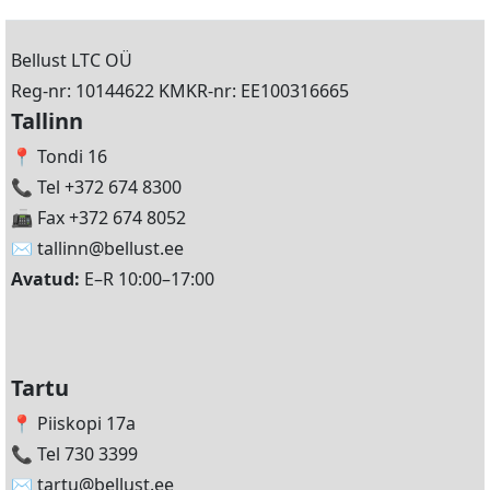
Bellust LTC OÜ
Reg-nr: 10144622 KMKR-nr: EE100316665
Tallinn
📍 Tondi 16
📞 Tel +372 674 8300
📠 Fax +372 674 8052
✉️
tallinn@bellust.ee
Avatud:
E–R 10:00–17:00
Tartu
📍 Piiskopi 17a
📞 Tel 730 3399
✉️
tartu@bellust.ee