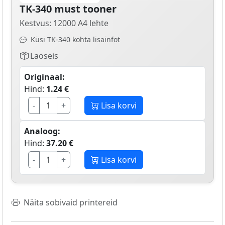
TK-340 must tooner
Kestvus: 12000 A4 lehte
Küsi TK-340 kohta lisainfot
Laoseis
Originaal:
Hind:
1.24 €
-
+
Lisa korvi
Analoog:
Hind:
37.20 €
-
+
Lisa korvi
Näita sobivaid printereid