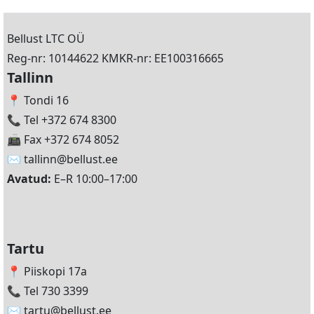
Bellust LTC OÜ
Reg-nr: 10144622 KMKR-nr: EE100316665
Tallinn
📍 Tondi 16
📞 Tel +372 674 8300
📠 Fax +372 674 8052
✉️
tallinn@bellust.ee
Avatud:
E–R 10:00–17:00
Tartu
📍 Piiskopi 17a
📞 Tel 730 3399
✉️
tartu@bellust.ee