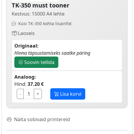
TK-350 must tooner
Kestvus: 15000 A4 lehte
Küsi TK-350 kohta lisainfot
Laoseis
Originaal:
Hinna täpsustamiseks saatke päring
Soovin tellida
Analoog:
Hind:
37.20 €
-
+
Lisa korvi
Näita sobivaid printereid