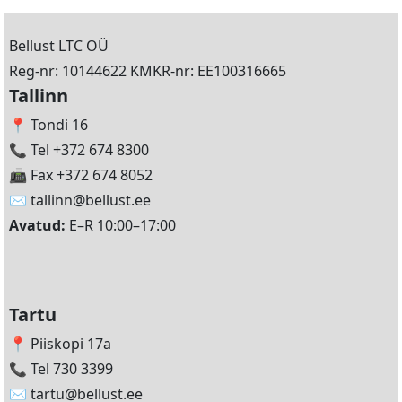
Bellust LTC OÜ
Reg-nr: 10144622 KMKR-nr: EE100316665
Tallinn
📍 Tondi 16
📞 Tel +372 674 8300
📠 Fax +372 674 8052
✉️
tallinn@bellust.ee
Avatud:
E–R 10:00–17:00
Tartu
📍 Piiskopi 17a
📞 Tel 730 3399
✉️
tartu@bellust.ee