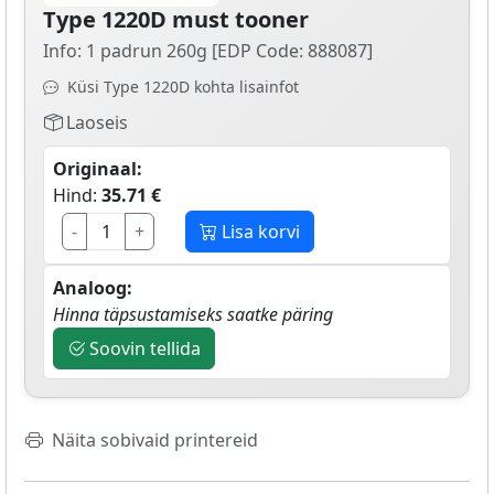
Type 1220D must tooner
Info: 1 padrun 260g [EDP Code: 888087]
Küsi Type 1220D kohta lisainfot
Laoseis
Originaal:
Hind:
35.71 €
-
+
Lisa korvi
Analoog:
Hinna täpsustamiseks saatke päring
Soovin tellida
Näita sobivaid printereid