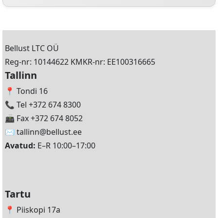
Bellust LTC OÜ
Reg-nr: 10144622 KMKR-nr: EE100316665
Tallinn
📍 Tondi 16
📞 Tel +372 674 8300
📠 Fax +372 674 8052
✉️
tallinn@bellust.ee
Avatud:
E–R 10:00–17:00
Tartu
📍 Piiskopi 17a