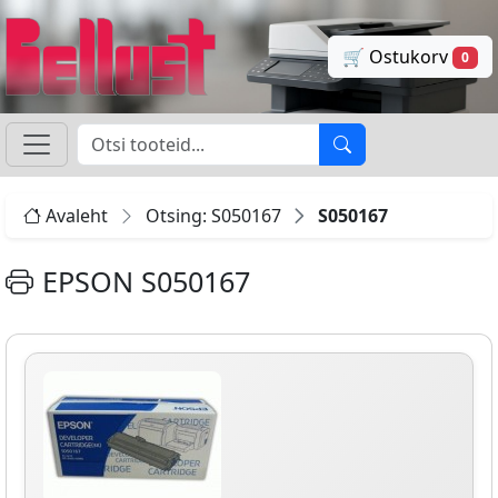
🛒 Ostukorv
0
Avaleht
Otsing: S050167
S050167
EPSON S050167