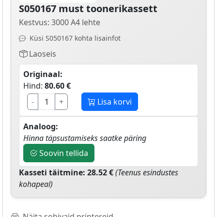
S050167 must toonerikassett
Kestvus: 3000 A4 lehte
Küsi S050167 kohta lisainfot
Laoseis
Originaal:
Hind:
80.60 €
-
+
Lisa korvi
Analoog:
Hinna täpsustamiseks saatke päring
Soovin tellida
Kasseti täitmine: 28.52 €
(Teenus esindustes
kohapeal)
Näita sobivaid printereid