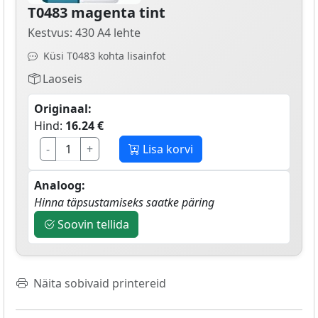
T0483 magenta tint
Kestvus: 430 A4 lehte
Küsi T0483 kohta lisainfot
Laoseis
Originaal:
Hind:
16.24 €
-
+
Lisa korvi
Analoog:
Hinna täpsustamiseks saatke päring
Soovin tellida
Näita sobivaid printereid