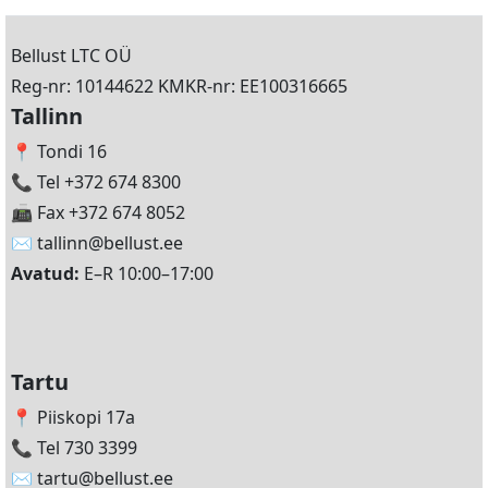
Bellust LTC OÜ
Reg-nr: 10144622 KMKR-nr: EE100316665
Tallinn
📍 Tondi 16
📞 Tel +372 674 8300
📠 Fax +372 674 8052
✉️
tallinn@bellust.ee
Avatud:
E–R 10:00–17:00
Tartu
📍 Piiskopi 17a
📞 Tel 730 3399
✉️
tartu@bellust.ee