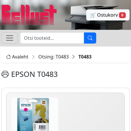
🛒 Ostukorv
0
Avaleht
Otsing: T0483
T0483
EPSON T0483