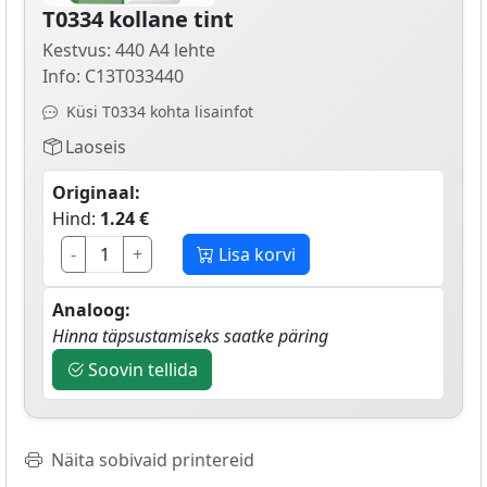
T0334 kollane tint
Kestvus: 440 A4 lehte
Info: C13T033440
Küsi T0334 kohta lisainfot
Laoseis
Originaal:
Hind:
1.24 €
-
+
Lisa korvi
Analoog:
Hinna täpsustamiseks saatke päring
Soovin tellida
Näita sobivaid printereid