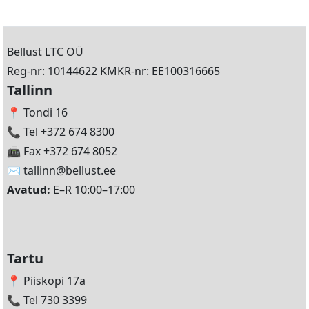
Bellust LTC OÜ
Reg-nr: 10144622 KMKR-nr: EE100316665
Tallinn
📍 Tondi 16
📞 Tel +372 674 8300
📠 Fax +372 674 8052
✉️
tallinn@bellust.ee
Avatud:
E–R 10:00–17:00
Tartu
📍 Piiskopi 17a
📞 Tel 730 3399