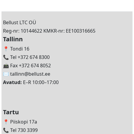
Bellust LTC OÜ
Reg-nr: 10144622 KMKR-nr: EE100316665
Tallinn
📍 Tondi 16
📞 Tel +372 674 8300
📠 Fax +372 674 8052
✉️
tallinn@bellust.ee
Avatud:
E–R 10:00–17:00
Tartu
📍 Piiskopi 17a
📞 Tel 730 3399