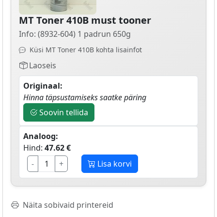
MT Toner 410B must tooner
Info: (8932-604) 1 padrun 650g
Küsi MT Toner 410B kohta lisainfot
Laoseis
Originaal:
Hinna täpsustamiseks saatke päring
Soovin tellida
Analoog:
Hind:
47.62 €
-
+
Lisa korvi
Näita sobivaid printereid